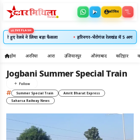
लॉगिन
LIVE FLASH
•
ते हुए रेलवे ने लिया बड़ा फैसला
हरिनगर-भैरोगंज रेलखंड में 5 अगस्त को र
होम
अररिया
आरा
उजियारपुर
औरंगाबाद
कटिहार
क
5
Jogbani Summer Special Train
अलर्ट्स
#
Summer Special Train
Amrit Bharat Express
7 अग॰ 2026
उदय: --:--
Saharsa Railway News
अस्त: --:--