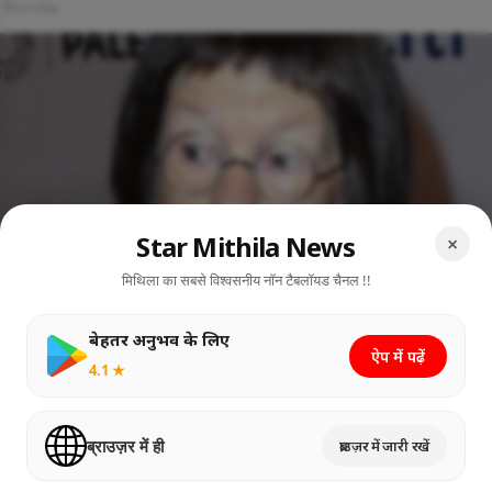
Star Mithila News
×
मिथिला का सबसे विश्वसनीय नॉन टैबलॉयड चैनल !!
बेहतर अनुभव के लिए
ऐप में पढ़ें
4.1 ★
ब्राउज़र में ही
ब्राउज़र में जारी रखें