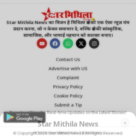
Star Mithila News का विजन है मिथिला क्षेत्र को एक ऐसा न्यूज़ मंच
प्रदान करना, जो न केवल समाचार दे, बल्कि क्षेत्र की सांस्कृतिक,
सामाजिक, और भाषाई पहचान को सशक्त बनाए।
Contact Us
Advertise with US
Complaint
Privacy Policy
Star Mithila News
×
Cookie Policy
मिथिला का सबसे विश्वसनीय नॉन टैबलॉयड चैनल !!
Submit a Tip
Download Now for Real-time Updates on the Latest Stories!
बेहतर अनुभव के लिए
ऐप में पढ़ें
4.1 ★
© Copyright 2025
Star Mithila News
|| All Rights Reserved.