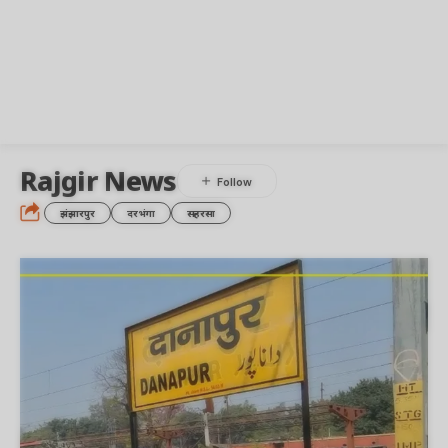
Rajgir News
झंझारपुर
दरभंगा
सहरसा