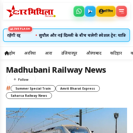
लॉगिन
LIVE FLASH
•
रहेंगी रद्द
सुपौल और नई दिल्ली के बीच चलेगी स्पेशल ट्रेन: यात्रियों की 
होम
अररिया
आरा
उजियारपुर
औरंगाबाद
कटिहार
क
5
Madhubani Railway News
अलर्ट्स
#
Summer Special Train
Amrit Bharat Express
8 अग॰ 2026
उदय: --:--
Saharsa Railway News
अस्त: --:--