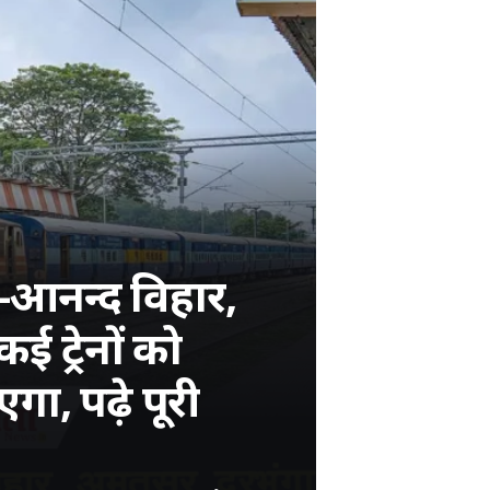
ा-आनन्द विहार,
ई ट्रेनों को
Star Mithila News
गा, पढ़े पूरी
मिथिला का सबसे विश्वसनीय नॉन टैबलॉयड चैनल !!
बेहतर अनुभव के लिए
ऐप में पढ़ें
4.1 ★