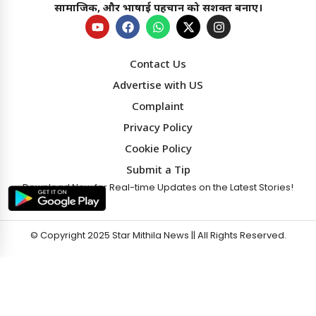
सामाजिक, और भाषाई पहचान को सशक्त बनाए।
Contact Us
Advertise with US
Star Mithila News
×
Complaint
मिथिला का सबसे विश्वसनीय नॉन टैबलॉयड चैनल !!
Privacy Policy
Cookie Policy
बेहतर अनुभव के लिए
ऐप में पढ़ें
Submit a Tip
4.1 ★
Download Now for Real-time Updates on the Latest Stories!
ब्राउज़र में ही
ब्राउज़र में जारी रखें
© Copyright 2025
Star Mithila News
|| All Rights Reserved.