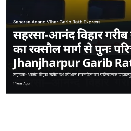
Saharsa Anand Vihar Garib Rath Express
सहरसा-आनंद विहार गरीब रथ
का रक्सौल मार्ग से पुनः पर
Jhanjharpur Garib Ra
सहरसा-आनंद विहार गरीब रथ स्पेशल एक्सप्रेस का परिचालन झंझारपुर 
1 Year Ago