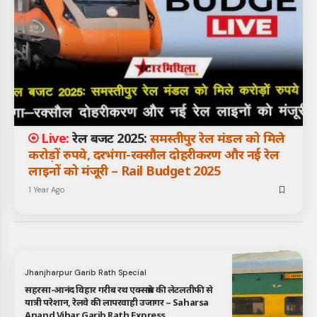
रेल बजट 2025:
समस्तीपुर रेल मंडल को मिले
करोड़ों रुपये, दरभंगा-रक्सौल दोहरीकरण और नई रेल
लाइनों को मंजूरी – Rail Budget 2025
1 Year Ago
Jhanjharpur Garib Rath Special
सहरसा-आनंद विहार गरीब रथ एक्सप्रेस की लेटलतीफी से
यात्री परेशान, रेलवे की लापरवाही उजागर – Saharsa
Anand Vihar Garib Rath Express