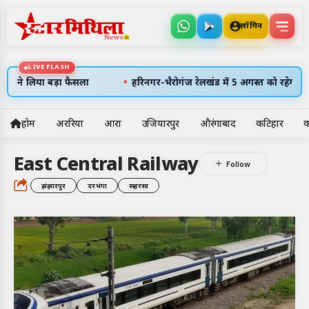
लॉगिन
LIVE FLASH
•
लिया बड़ा फैसला
हरिनगर-भैरोगंज रेलखंड में 5 अगस्त को रहेगा 7 घंटे का 
होम
अररिया
आरा
उजियारपुर
औरंगाबाद
कटिहार
क
5
East Central Railway
अलर्ट्स
झंझारपुर
दरभंगा
सहरसा
6 अग॰ 2026
उदय: --:--
अस्त: --:--