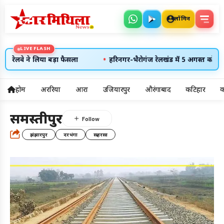
लॉगिन
LIVE FLASH
•
ेलवे ने लिया बड़ा फैसला
हरिनगर-भैरोगंज रेलखंड में 5 अगस्त को रहेगा 7 
होम
अररिया
आरा
उजियारपुर
औरंगाबाद
कटिहार
क
5
समस्तीपुर
अलर्ट्स
झंझारपुर
दरभंगा
सहरसा
7 अग॰ 2026
उदय: --:--
अस्त: --:--