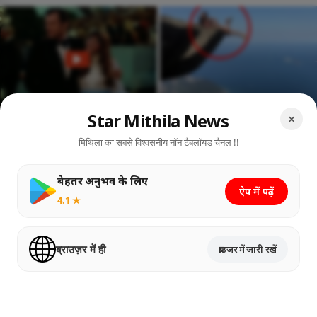
Star Mithila News
×
मिथिला का सबसे विश्वसनीय नॉन टैबलॉयड चैनल !!
बेहतर अनुभव के लिए
ऐप में पढ़ें
4.1 ★
ब्राउज़र में ही
ब्राउज़र में जारी रखें