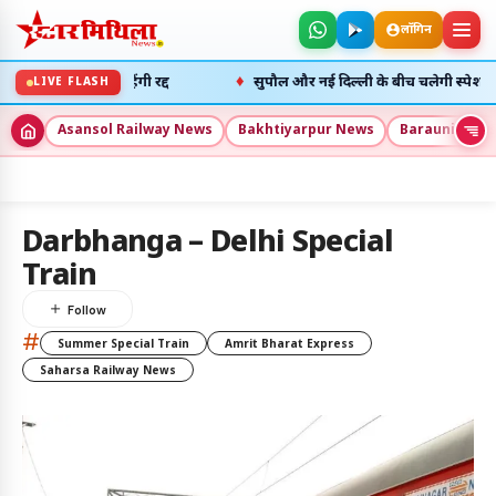
लॉगिन
♦
पैसेंजर ट्रेनें रहेंगी रद्द
सुपौल और नई दिल्ली के बीच चलेगी स्पेशल ट्रेन: 
LIVE FLASH
Asansol Railway News
Bakhtiyarpur News
Barauni New
5
Darbhanga – Delhi Special
Train
अलर्ट्स
#
8 अग॰ 2026
Summer Special Train
Amrit Bharat Express
उदय: --:--
अस्त: --:--
Saharsa Railway News