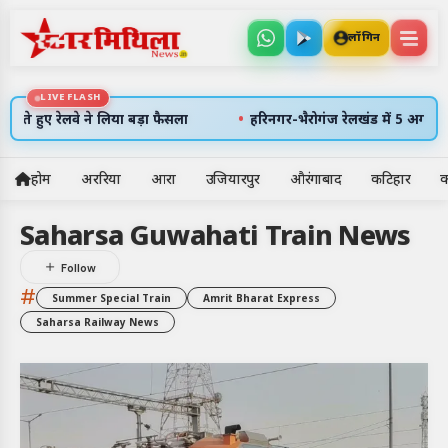
लॉगिन
LIVE FLASH
•
े हुए रेलवे ने लिया बड़ा फैसला
हरिनगर-भैरोगंज रेलखंड में 5 अगस्त को रह
होम
अररिया
आरा
उजियारपुर
औरंगाबाद
कटिहार
क
5
Saharsa Guwahati Train News
अलर्ट्स
#
Summer Special Train
Amrit Bharat Express
7 अग॰ 2026
उदय: --:--
Saharsa Railway News
अस्त: --:--