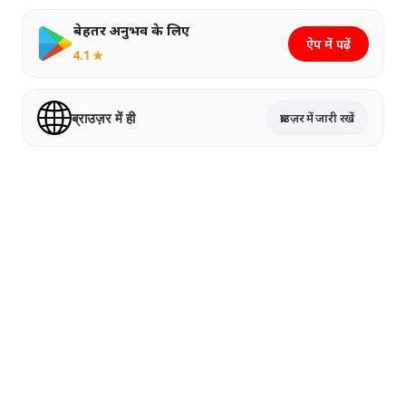
बेहतर अनुभव के लिए
ऐप में पढ़ें
4.1 ★
ब्राउज़र में ही
ब्राउज़र में जारी रखें