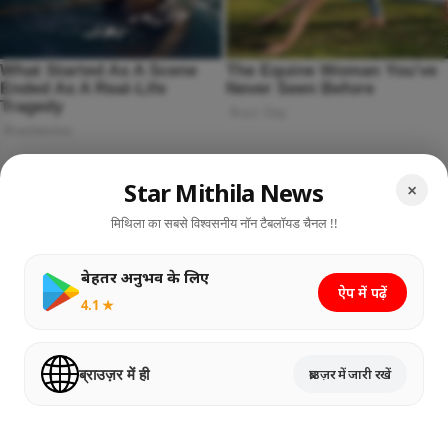
Star Mithila News
×
मिथिला का सबसे विश्वसनीय नॉन टैबलॉयड चैनल !!
बेहतर अनुभव के लिए
ऐप में पढ़ें
4.1 ★
ब्राउज़र में ही
ब्राउज़र में जारी रखें