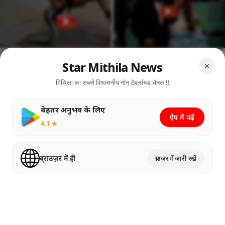
Star Mithila News
×
मिथिला का सबसे विश्वसनीय नॉन टैबलॉयड चैनल !!
बेहतर अनुभव के लिए
ऐप में पढ़ें
4.1 ★
ब्राउज़र में ही
ब्राउज़र में जारी रखें