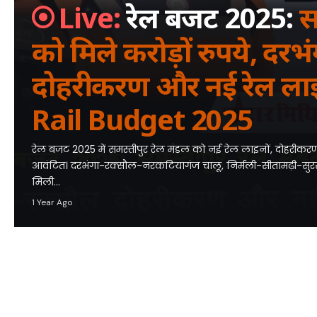
रेल बजट 2025:
सम
को मिले करोड़ों रुपये, दरभ
दोहरीकरण और नई रेल लाइन
Rail Budget 2025
रेल बजट 2025 में समस्तीपुर रेल मंडल को नई रेल लाइनों, दोहरीकर
आवंटित। दरभंगा-रक्सौल-नरकटियागंज चालू, निर्मली-सीतामढ़ी-स
मिली…
1 Year Ago