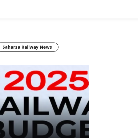
Saharsa Railway News
Star Mithila News