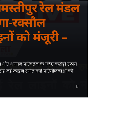
स्तीपुर रेल मंडल
मिथिला का सबसे विश्वसनीय नॉन टैबलॉयड चैनल !!
ंगा-रक्सौल
बेहतर अनुभव के लिए
ऐप में पढ़ें
ों को मंजूरी –
4.1 ★
ब्राउज़र में ही
ब्राउज़र में जारी रखें
ण और आमान परिवर्तन के लिए करोड़ों रुपये
ुरसंड नई लाइन समेत कई परियोजनाओं को