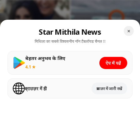
Star Mithila News
×
मिथिला का सबसे विश्वसनीय नॉन टैबलॉयड चैनल !!
बेहतर अनुभव के लिए
ऐप में पढ़ें
4.1 ★
ब्राउज़र में ही
ब्राउज़र में जारी रखें
--°