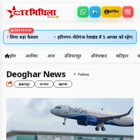
लॉगिन
LIVE FLASH
•
 ने लिया बड़ा फैसला
हरिनगर-भैरोगंज रेलखंड में 5 अगस्त को रहेगा 7 घंटे 
होम
अररिया
आरा
उजियारपुर
औरंगाबाद
कटिहार
क
5
Deoghar News
अलर्ट्स
झंझारपुर
दरभंगा
सहरसा
6 अग॰ 2026
उदय: --:--
अस्त: --:--