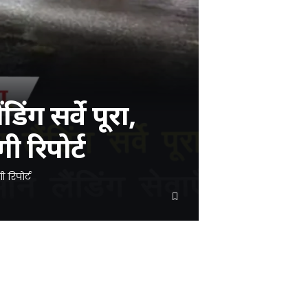
मिथिला का सबसे विश्वसनीय नॉन टैबलॉयड चैनल !!
बेहतर अनुभव के लिए
ऐप में पढ़ें
4.1 ★
िंग सर्वे पूरा,
ब्राउज़र में ही
ब्राउज़र में जारी रखें
ी रिपोर्ट
ी रिपोर्ट