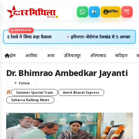
लॉगिन
LIVE FLASH
•
हुए रेलवे ने लिया बड़ा फैसला
हरिनगर-भैरोगंज रेलखंड में 5 अगस्त को रहे
होम
अररिया
आरा
उजियारपुर
औरंगाबाद
कटिहार
क
5
Dr. Bhimrao Ambedkar Jayanti
अलर्ट्स
#
Summer Special Train
Amrit Bharat Express
7 अग॰ 2026
उदय: --:--
Saharsa Railway News
अस्त: --:--