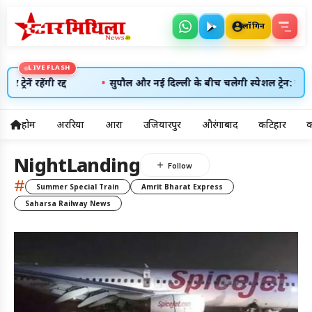
लॉगिन
LIVE FLASH
•
नें रहेंगी रद्द
सुपौल और नई दिल्ली के बीच चलेगी स्पेशल ट्रेन: यात्रियों
होम
अररिया
आरा
उजियारपुर
औरंगाबाद
कटिहार
क
5
NightLanding
अलर्ट्स
#
Summer Special Train
Amrit Bharat Express
Saharsa Railway News
8 अग॰ 2026
उदय: --:--
अस्त: --:--