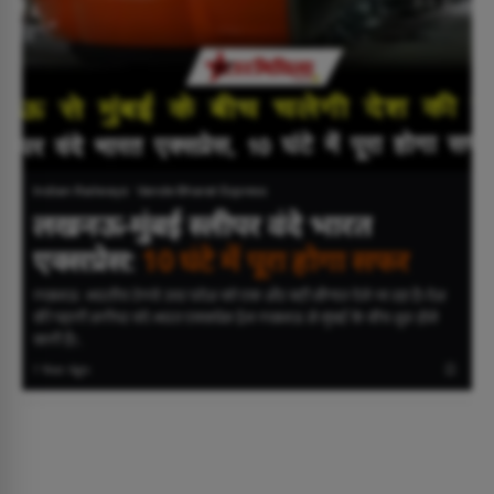
Indian Railways
Vande Bharat Express
लखनऊ-मुंबई स्लीपर वंदे भारत
एक्सप्रेस:
10 घंटे में पूरा होगा सफर
लखनऊ: भारतीय रेलवे उत्तर प्रदेश को एक और बड़ी सौगात देने जा रहा है। देश
की पहली स्लीपर वंदे भारत एक्सप्रेस ट्रेन लखनऊ से मुंबई के बीच शुरू होने
वाली है।…
1 Year Ago