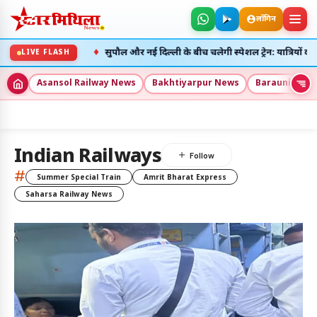
लॉगिन
♦
 रहेंगी रद्द
सुपौल और नई दिल्ली के बीच चलेगी स्पेशल ट्रेन: यात्रियों की भा
LIVE FLASH
Asansol Railway News
Bakhtiyarpur News
Barauni New
5
Indian Railways
अलर्ट्स
#
Summer Special Train
Amrit Bharat Express
Saharsa Railway News
8 अग॰ 2026
उदय: --:--
अस्त: --:--