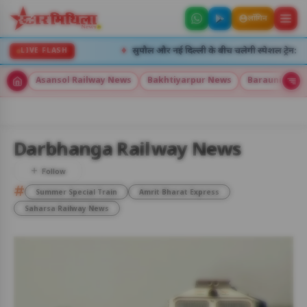
लॉगिन
♦
नें रहेंगी रद्द
सुपौल और नई दिल्ली के बीच चलेगी स्पेशल ट्रेन: यात्रियों की
LIVE FLASH
Asansol Railway News
Bakhtiyarpur News
Barauni New
5
Darbhanga Railway News
अलर्ट्स
#
Summer Special Train
Amrit Bharat Express
8 अग॰ 2026
Saharsa Railway News
उदय: --:--
अस्त: --:--