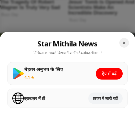
Star Mithila News
×
मिथिला का सबसे विश्वसनीय नॉन टैबलॉयड चैनल !!
बेहतर अनुभव के लिए
ऐप में पढ़ें
4.1 ★
ब्राउज़र में ही
ब्राउज़र में जारी रखें